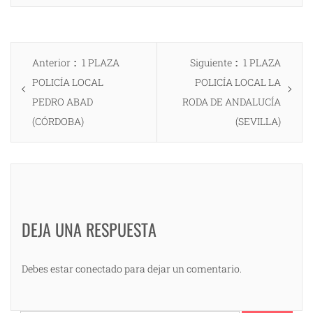
Navegación
Entrada
Entrada
Anterior
1 PLAZA
Siguiente
1 PLAZA
de
anterior:
siguiente:
POLICÍA LOCAL
POLICÍA LOCAL LA
entradas
PEDRO ABAD
RODA DE ANDALUCÍA
(CÓRDOBA)
(SEVILLA)
DEJA UNA RESPUESTA
Debes estar conectado para dejar un comentario.