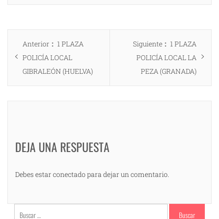
Navegación
Entrada
Entrada
Anterior
1 PLAZA
Siguiente
1 PLAZA
de
anterior:
siguiente:
POLICÍA LOCAL
POLICÍA LOCAL LA
entradas
GIBRALEÓN (HUELVA)
PEZA (GRANADA)
DEJA UNA RESPUESTA
Debes estar conectado para dejar un comentario.
Buscar: