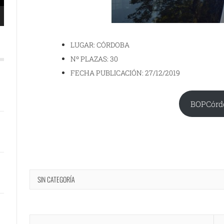
LUGAR: CÓRDOBA
Nº PLAZAS: 30
FECHA PUBLICACIÓN: 27/12/2019
BOPCórd
SIN CATEGORÍA
Navegación