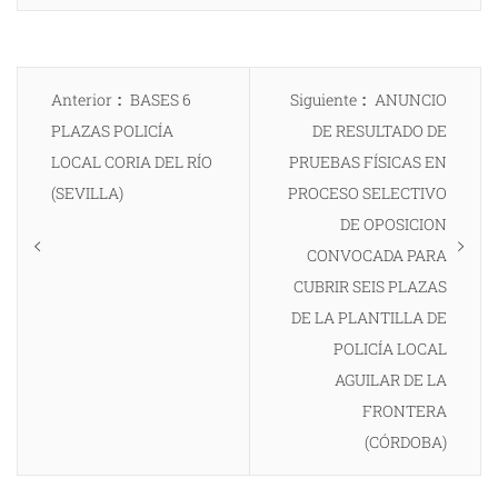
Navegación
Entrada
Entrada
Anterior
BASES 6
Siguiente
ANUNCIO
de
anterior:
siguiente:
PLAZAS POLICÍA
DE RESULTADO DE
entradas
LOCAL CORIA DEL RÍO
PRUEBAS FÍSICAS EN
(SEVILLA)
PROCESO SELECTIVO
DE OPOSICION
CONVOCADA PARA
CUBRIR SEIS PLAZAS
DE LA PLANTILLA DE
POLICÍA LOCAL
AGUILAR DE LA
FRONTERA
(CÓRDOBA)