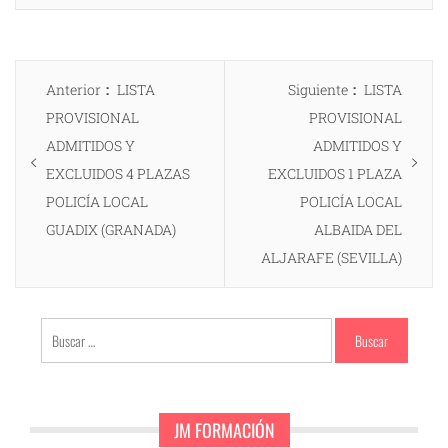
Navegación
Entrada
Entrada
Anterior
LISTA
Siguiente
LISTA
de
anterior:
siguiente:
PROVISIONAL
PROVISIONAL
entradas
ADMITIDOS Y
ADMITIDOS Y
EXCLUIDOS 4 PLAZAS
EXCLUIDOS 1 PLAZA
POLICÍA LOCAL
POLICÍA LOCAL
GUADIX (GRANADA)
ALBAIDA DEL
ALJARAFE (SEVILLA)
Buscar:
JM FORMACIÓN