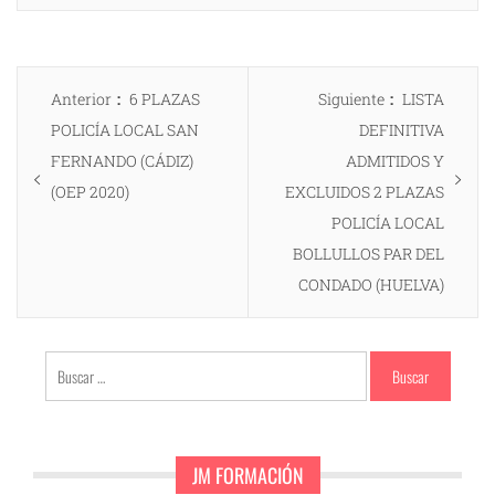
Navegación
Entrada
Entrada
Anterior
6 PLAZAS
Siguiente
LISTA
de
anterior:
siguiente:
POLICÍA LOCAL SAN
DEFINITIVA
entradas
FERNANDO (CÁDIZ)
ADMITIDOS Y
(OEP 2020)
EXCLUIDOS 2 PLAZAS
POLICÍA LOCAL
BOLLULLOS PAR DEL
CONDADO (HUELVA)
Buscar:
JM FORMACIÓN