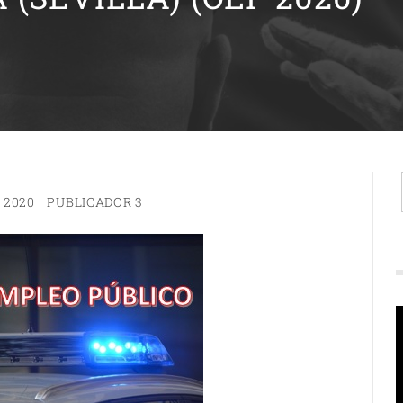
 2020
PUBLICADOR 3
R
d
v