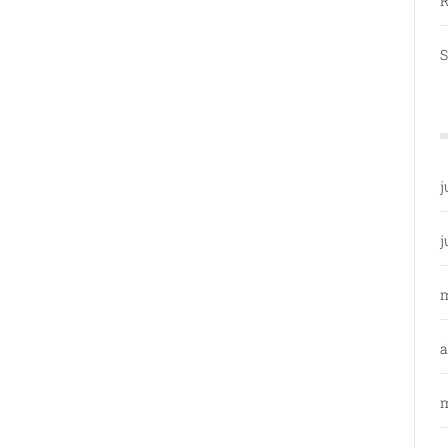
R
S
j
j
a
m