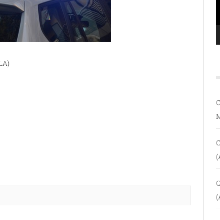
LA)
C
C
(
C
(