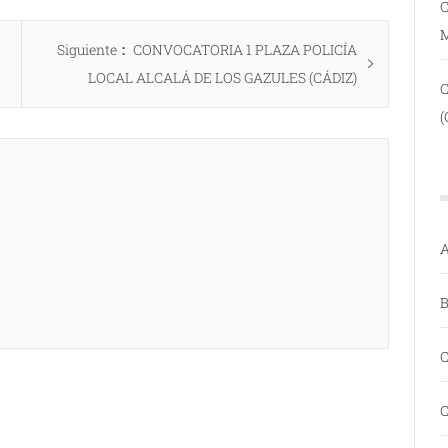
C
Entrada
Siguiente
CONVOCATORIA 1 PLAZA POLICÍA
siguiente:
LOCAL ALCALÁ DE LOS GAZULES (CÁDIZ)
(
A
B
C
C