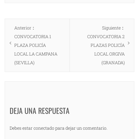
Navegación
Entrada
Entrad
Anterior
Siguiente
de
anterior:
siguien
CONVOCATORIA 1
CONVOCATORIA 2
entradas
PLAZA POLICÍA
PLAZAS POLICÍA
LOCAL LA CAMPANA
LOCAL ORGIVA
(SEVILLA)
(GRANADA)
DEJA UNA RESPUESTA
Debes estar conectado para dejar un comentario.