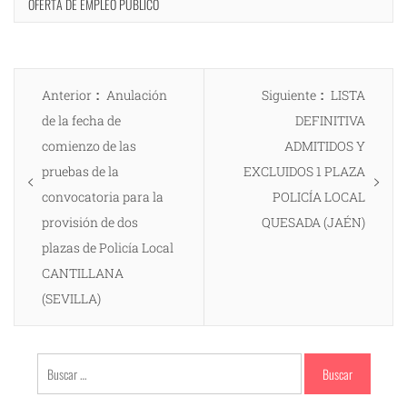
OFERTA DE EMPLEO PÚBLICO
Navegación
Entrada
Entrada
Anterior
Anulación
Siguiente
LISTA
de
anterior:
siguiente:
de la fecha de
DEFINITIVA
entradas
comienzo de las
ADMITIDOS Y
pruebas de la
EXCLUIDOS 1 PLAZA
convocatoria para la
POLICÍA LOCAL
provisión de dos
QUESADA (JAÉN)
plazas de Policía Local
CANTILLANA
(SEVILLA)
Buscar: