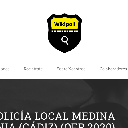
iones
Regístrate
Sobre Nosotros
Colaboradores
OLICÍA LOCAL MEDINA
IA (CÁDIZ) (OEP 2020)