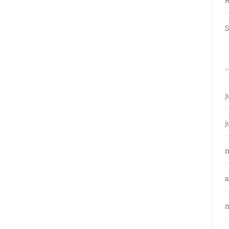
R
S
j
j
a
m