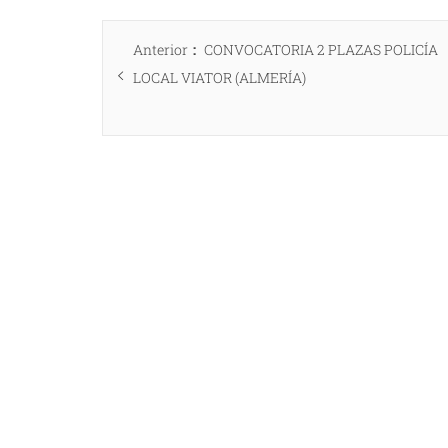
Navegación
Entrada
Anterior
CONVOCATORIA 2 PLAZAS POLICÍA
de
anterior:
LOCAL VIATOR (ALMERÍA)
entradas