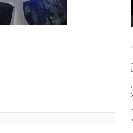
C
C
(
C
(