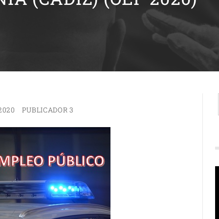
2020
PUBLICADOR 3
R
d
v