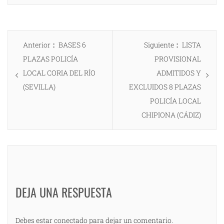
Navegación
Entrada
Entrada
Anterior
BASES 6
Siguiente
LISTA
de
anterior:
siguiente:
PLAZAS POLICÍA
PROVISIONAL
entradas
LOCAL CORIA DEL RÍO
ADMITIDOS Y
(SEVILLA)
EXCLUIDOS 8 PLAZAS
POLICÍA LOCAL
CHIPIONA (CÁDIZ)
DEJA UNA RESPUESTA
Debes estar conectado para dejar un comentario.