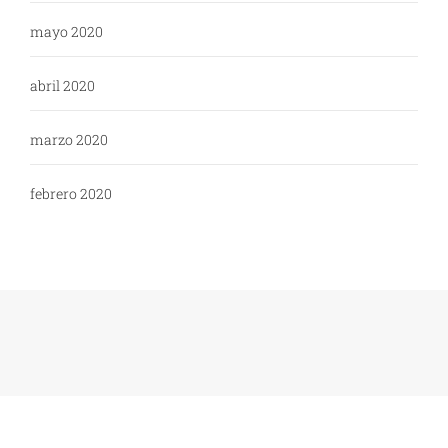
mayo 2020
abril 2020
marzo 2020
febrero 2020
Copyright: WikiPoli - 2020
Tema:
Blog Expert
de
Themeinwp