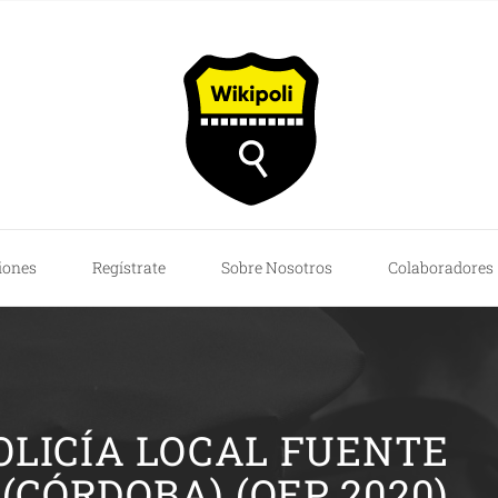
iones
Regístrate
Sobre Nosotros
Colaboradores
OLICÍA LOCAL FUENTE
(CÓRDOBA) (OEP 2020)