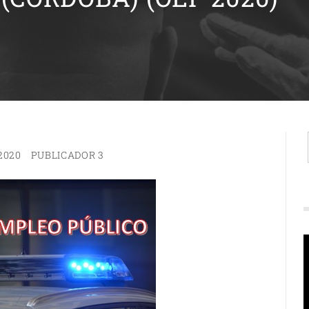
2020
PUBLICADOR 3
R
d
v