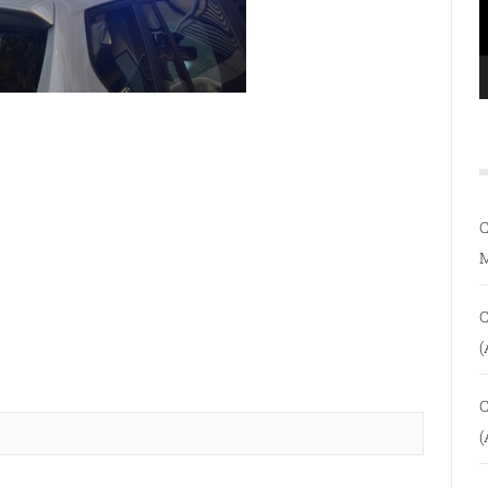
C
C
(
C
(