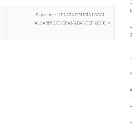
C
Entrada
Siguiente
1 PLAZA POLICÍA LOCAL
siguiente:
ALGARINEJO (GRANADA) (OEP 2020)
(
A
B
C
C