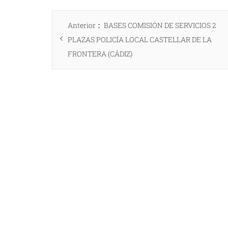
Navegación
Entrada
Anterior
BASES COMISIÓN DE SERVICIOS 2
de
anterior:
PLAZAS POLICÍA LOCAL CASTELLAR DE LA
entradas
FRONTERA (CÁDIZ)