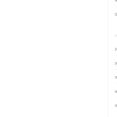
R
S
j
j
a
m