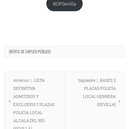
BOPSevilla
OFERTA DE EMPLEO PÚBLICO
Navegación
Entrada
Entrada
Anterior
LISTA
Siguiente
BASES 3
de
anterior:
siguiente:
DEFINITIVA
PLAZAS POLICÍA
entradas
ADMITIDOS Y
LOCAL HERRERA
EXCLUIDOS 2 PLAZAS
(SEVILLA)
POLICÍA LOCAL
ALCALÁ DEL RÍO
(SEVILLA)