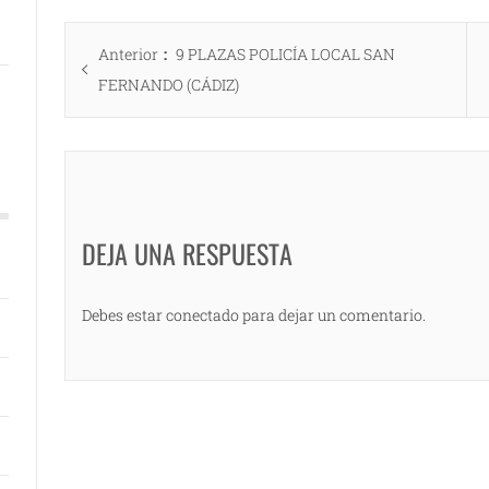
Navegación
Entrada
Anterior
9 PLAZAS POLICÍA LOCAL SAN
de
anterior:
FERNANDO (CÁDIZ)
entradas
DEJA UNA RESPUESTA
Debes estar conectado para dejar un comentario.