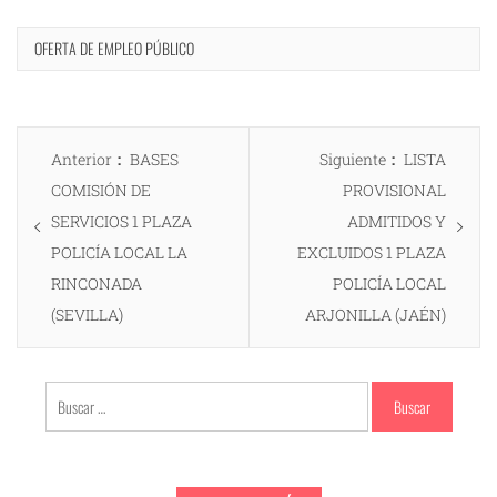
OFERTA DE EMPLEO PÚBLICO
Navegación
Entrada
Entrada
Anterior
BASES
Siguiente
LISTA
de
anterior:
siguiente:
COMISIÓN DE
PROVISIONAL
entradas
SERVICIOS 1 PLAZA
ADMITIDOS Y
POLICÍA LOCAL LA
EXCLUIDOS 1 PLAZA
RINCONADA
POLICÍA LOCAL
(SEVILLA)
ARJONILLA (JAÉN)
Buscar: