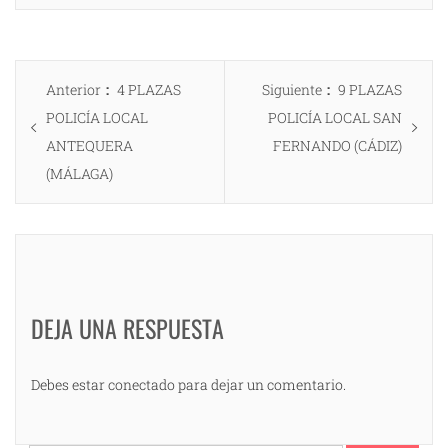
Navegación
Entrada
Entrada
Anterior
4 PLAZAS
Siguiente
9 PLAZAS
de
anterior:
siguiente:
POLICÍA LOCAL
POLICÍA LOCAL SAN
entradas
ANTEQUERA
FERNANDO (CÁDIZ)
(MÁLAGA)
DEJA UNA RESPUESTA
Debes estar conectado para dejar un comentario.