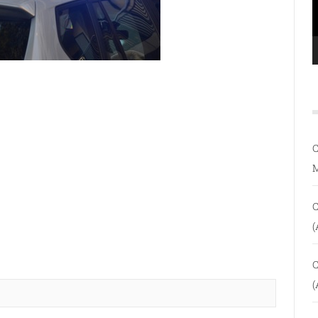
C
C
(
C
(