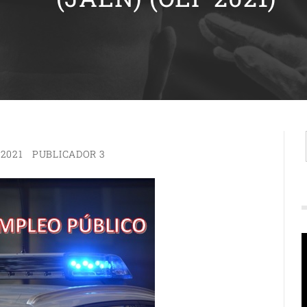
2021
PUBLICADOR 3
R
d
v