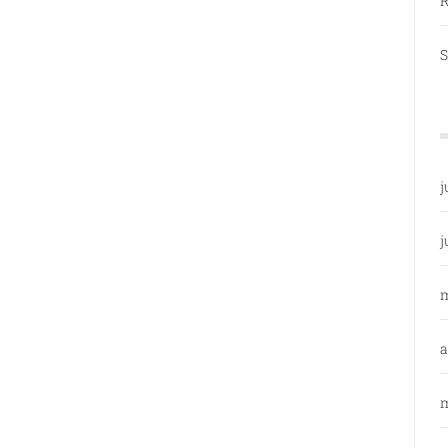
R
S
j
j
a
m