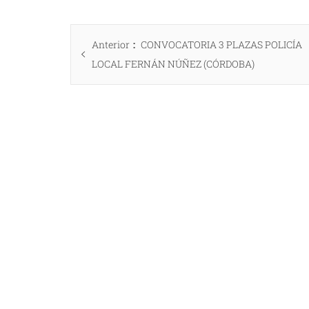
Navegación
Entrada
Anterior
CONVOCATORIA 3 PLAZAS POLICÍA
de
anterior:
LOCAL FERNÁN NÚÑEZ (CÓRDOBA)
entradas