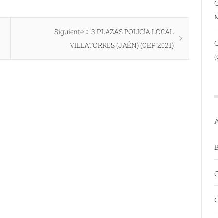
C
Entrada
Siguiente
3 PLAZAS POLICÍA LOCAL
siguiente:
VILLATORRES (JAÉN) (OEP 2021)
(
A
B
C
C