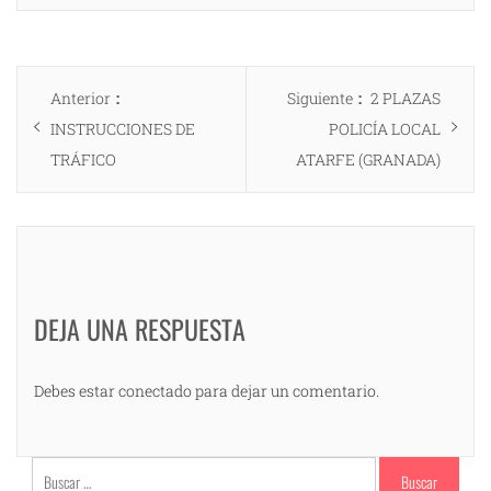
Navegación
Entrada
Entrada
Anterior
Siguiente
2 PLAZAS
de
anterior:
siguiente:
INSTRUCCIONES DE
POLICÍA LOCAL
entradas
TRÁFICO
ATARFE (GRANADA)
DEJA UNA RESPUESTA
Debes estar conectado para dejar un comentario.
Buscar: