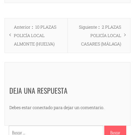
Navegación
Entrada
Entrada
Anterior
10 PLAZAS
Siguiente
2 PLAZAS
de
anterior:
siguiente:
POLICÍA LOCAL
POLICÍA LOCAL
entradas
ALMONTE (HUELVA)
CASARES (MÁLAGA)
DEJA UNA RESPUESTA
Debes estar conectado para dejar un comentario.
Buscar: