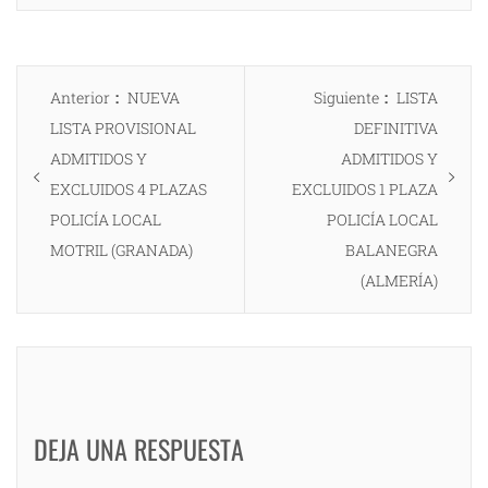
Navegación
Entrada
Entrada
Anterior
NUEVA
Siguiente
LISTA
de
anterior:
siguiente:
LISTA PROVISIONAL
DEFINITIVA
entradas
ADMITIDOS Y
ADMITIDOS Y
EXCLUIDOS 4 PLAZAS
EXCLUIDOS 1 PLAZA
POLICÍA LOCAL
POLICÍA LOCAL
MOTRIL (GRANADA)
BALANEGRA
(ALMERÍA)
DEJA UNA RESPUESTA