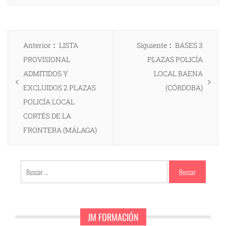
Navegación
Entrada
Entrada
Anterior
LISTA
Siguiente
BASES 3
de
anterior:
siguiente:
PROVISIONAL
PLAZAS POLICÍA
entradas
ADMITIDOS Y
LOCAL BAENA
EXCLUIDOS 2 PLAZAS
(CÓRDOBA)
POLICÍA LOCAL
CORTÉS DE LA
FRONTERA (MÁLAGA)
Buscar:
JM FORMACIÓN