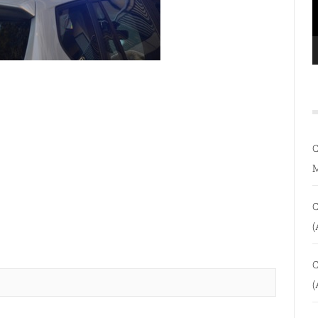
C
C
(
C
(