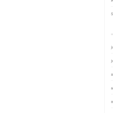
R
S
j
j
a
m