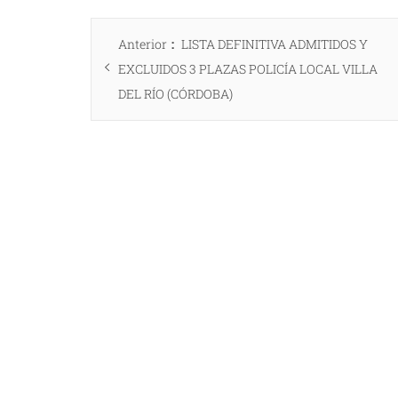
Navegación
Entrada
Anterior
LISTA DEFINITIVA ADMITIDOS Y
de
anterior:
EXCLUIDOS 3 PLAZAS POLICÍA LOCAL VILLA
entradas
DEL RÍO (CÓRDOBA)