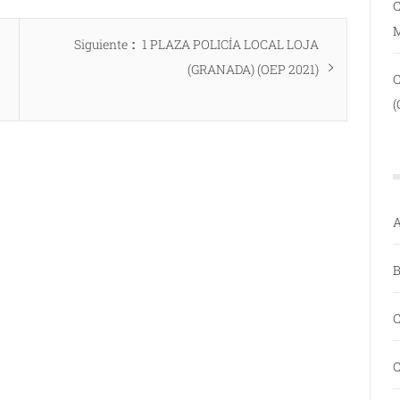
C
Entrada
Siguiente
1 PLAZA POLICÍA LOCAL LOJA
siguiente:
(GRANADA) (OEP 2021)
(
A
B
C
C