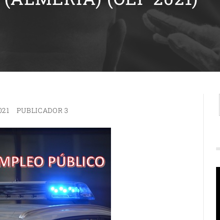
021
PUBLICADOR 3
R
d
v