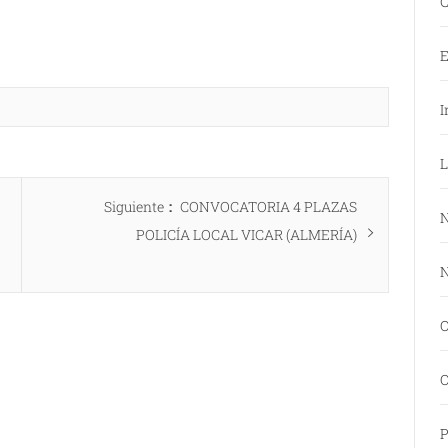
C
E
I
L
Entrada
Siguiente
CONVOCATORIA 4 PLAZAS
N
siguiente:
POLICÍA LOCAL VICAR (ALMERÍA)
N
O
O
P