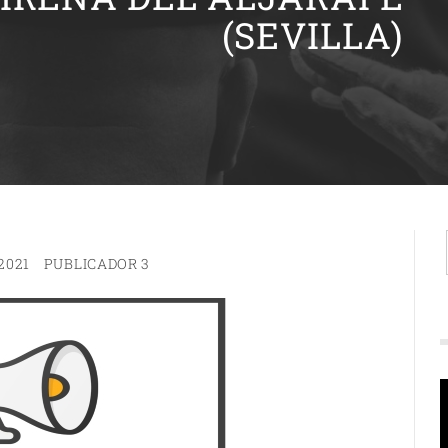
(SEVILLA)
2021
PUBLICADOR 3
R
d
v