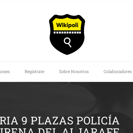
iones
Regístrate
Sobre Nosotros
Colaboradores
IA 9 PLAZAS POLICÍA
IRENA DEL ALJARAFE