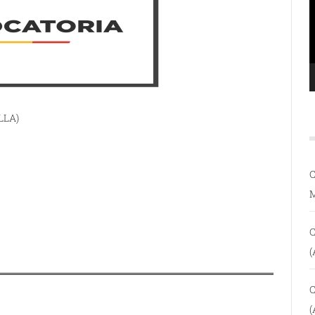
LLA)
C
C
(
C
(