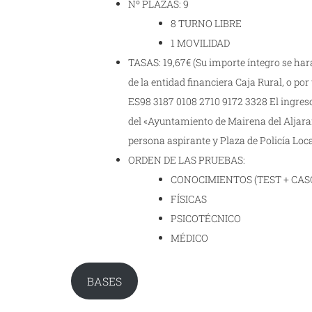
Nº PLAZAS: 9
8 TURNO LIBRE
1 MOVILIDAD
TASAS: 19,67€ (Su importe íntegro se har
de la entidad financiera Caja Rural, o por
ES98 3187 0108 2710 9172 3328 El ingreso
del «Ayuntamiento de Mairena del Aljaraf
persona aspirante y Plaza de Policía Loca
ORDEN DE LAS PRUEBAS:
CONOCIMIENTOS (TEST + CAS
FÍSICAS
PSICOTÉCNICO
MÉDICO
BASES