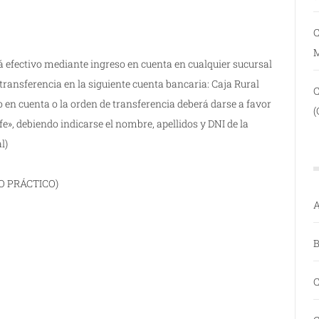
C
á efectivo mediante ingreso en cuenta en cualquier sucursal
 transferencia en la siguiente cuenta bancaria: Caja Rural
 en cuenta o la orden de transferencia deberá darse a favor
(
e», debiendo indicarse el nombre, apellidos y DNI de la
l)
O PRÁCTICO)
A
B
C