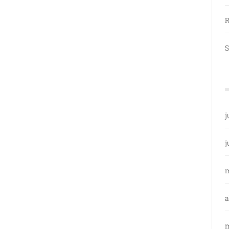
R
S
j
j
a
m