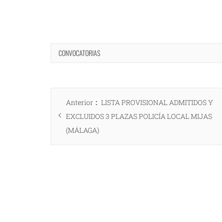
CONVOCATORIAS
Navegación
Entrada
Anterior
LISTA PROVISIONAL ADMITIDOS Y
de
anterior:
EXCLUIDOS 3 PLAZAS POLICÍA LOCAL MIJAS
entradas
(MÁLAGA)